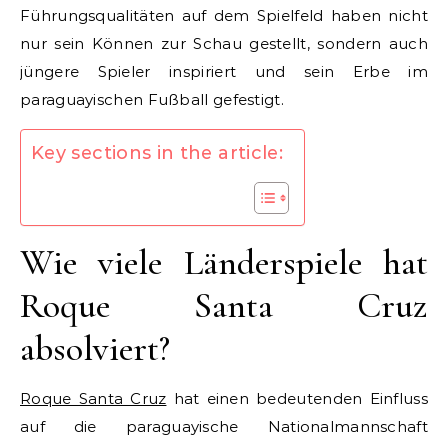
Führungsqualitäten auf dem Spielfeld haben nicht
nur sein Können zur Schau gestellt, sondern auch
jüngere Spieler inspiriert und sein Erbe im
paraguayischen Fußball gefestigt.
Key sections in the article:
Wie viele Länderspiele hat
Roque Santa Cruz
absolviert?
Roque Santa Cruz
hat einen bedeutenden Einfluss
auf die paraguayische Nationalmannschaft