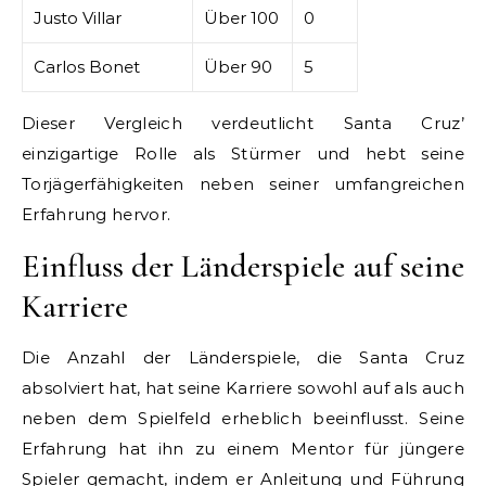
Justo Villar
Über 100
0
Carlos Bonet
Über 90
5
Dieser Vergleich verdeutlicht Santa Cruz’
einzigartige Rolle als Stürmer und hebt seine
Torjägerfähigkeiten neben seiner umfangreichen
Erfahrung hervor.
Einfluss der Länderspiele auf seine
Karriere
Die Anzahl der Länderspiele, die Santa Cruz
absolviert hat, hat seine Karriere sowohl auf als auch
neben dem Spielfeld erheblich beeinflusst. Seine
Erfahrung hat ihn zu einem Mentor für jüngere
Spieler gemacht, indem er Anleitung und Führung