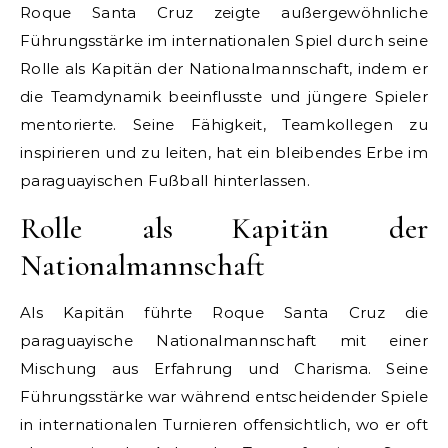
Roque Santa Cruz zeigte außergewöhnliche
Führungsstärke im internationalen Spiel durch seine
Rolle als Kapitän der Nationalmannschaft, indem er
die Teamdynamik beeinflusste und jüngere Spieler
mentorierte. Seine Fähigkeit, Teamkollegen zu
inspirieren und zu leiten, hat ein bleibendes Erbe im
paraguayischen Fußball hinterlassen.
Rolle als Kapitän der
Nationalmannschaft
Als Kapitän führte Roque Santa Cruz die
paraguayische Nationalmannschaft mit einer
Mischung aus Erfahrung und Charisma. Seine
Führungsstärke war während entscheidender Spiele
in internationalen Turnieren offensichtlich, wo er oft