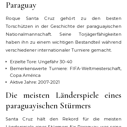
Paraguay
Roque Santa Cruz gehört zu den besten
Torschützen in der Geschichte der paraguayischen
Nationalmannschaft. Seine Torjägerfähigkeiten
haben ihn zu einem wichtigen Bestandteil während
verschiedener internationaler Turniere gemacht.
Erzielte Tore: Ungefähr 30-40
Bemerkenswerte Turniere: FIFA-Weltmeisterschaft,
Copa América
Aktive Jahre: 2007-2021
Die meisten Länderspiele eines
paraguayischen Stürmers
Santa Cruz hält den Rekord für die meisten
Länderspiele eines Stürmers für Paraguay, was seine