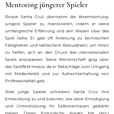
Mentoring jüngerer Spieler
Roque Santa Cruz übernahm die Verantwortung,
jüngere Spieler zu mentorieren, indem er seine
umfangreiche Erfahrung und sein Wissen über das
Spiel teilte. Er gab oft Anleitung zu technischen
Fähigkeiten und taktischem Bewusstsein, um ihnen
zu helfen, sich an den Druck des internationalen
Spiels anzupassen. Seine Mentorschaft ging über
das Spielfeld hinaus, da er Ratschläge zum Umgang
mit Medienkritik und zur Aufrechterhaltung von
Professionalität gab.
Viele junge Spieler schreiben Santa Cruz ihre
Entwicklung zu und betonen, wie seine Ermutigung
und Unterstützung ihr Selbstvertrauen gestärkt
haben. Dieser fürsorgliche Ansatz hat dazu