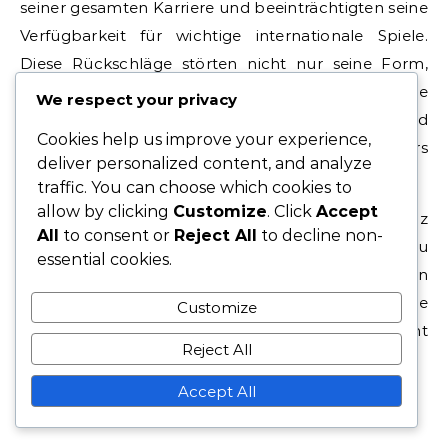
seiner gesamten Karriere und beeinträchtigten seine
Verfügbarkeit für wichtige internationale Spiele.
Diese Rückschläge störten nicht nur seine Form,
sondern schufen auch Unsicherheit über seine Rolle
We respect your privacy
im Team. Der Ausfall bei großen Turnieren aufgrund
Cookies help us improve your experience,
von Verletzungen war für ihn besonders
deliver personalized content, and analyze
frustrierend.
traffic. You can choose which cookies to
allow by clicking
Customize
. Click
Accept
Trotz dieser Herausforderungen zeigte Santa Cruz
All
to consent or
Reject All
to decline non-
Resilienz, indem er hart daran arbeitete, sich zu
essential cookies.
erholen und seine Fitness zurückzugewinnen. Sein
Entschluss, Verletzungen zu überwinden, inspirierte
Customize
oft seine Teamkollegen und zeigte sein Engagement
Reject All
für die Nationalmannschaft.
Accept All
Konkurrenz um Positionen