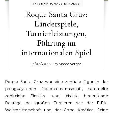
INTERNATIONALE ERFOLGE
Roque Santa Cruz:
Länderspiele,
Turnierleistungen,
Führung im
internationalen Spiel
13/02/2026
- By
Mateo Vargas
Roque Santa Cruz war eine zentrale Figur in der
paraguayischen Nationalmannschaft, sammelte
zahlreiche Einsätze und leistete bedeutende
Beiträge bei großen Turnieren wie der FIFA-
Weltmeisterschaft und der Copa América. Seine