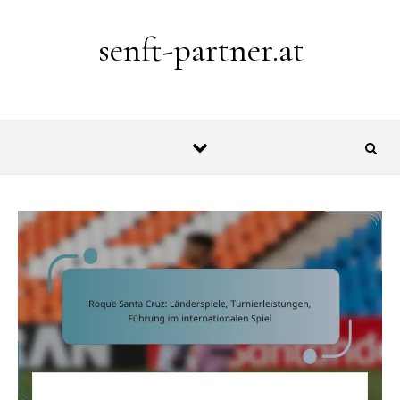
Skip to content
senft-partner.at