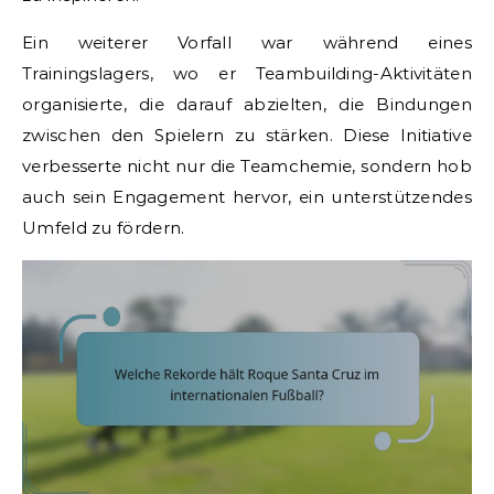
Ein weiterer Vorfall war während eines
Trainingslagers, wo er Teambuilding-Aktivitäten
organisierte, die darauf abzielten, die Bindungen
zwischen den Spielern zu stärken. Diese Initiative
verbesserte nicht nur die Teamchemie, sondern hob
auch sein Engagement hervor, ein unterstützendes
Umfeld zu fördern.