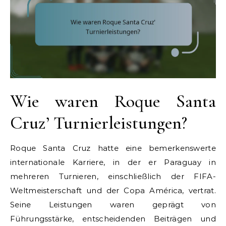
Wie waren Roque Santa
Cruz’ Turnierleistungen?
Roque Santa Cruz hatte eine bemerkenswerte
internationale Karriere, in der er Paraguay in
mehreren Turnieren, einschließlich der FIFA-
Weltmeisterschaft und der Copa América, vertrat.
Seine Leistungen waren geprägt von
Führungsstärke, entscheidenden Beiträgen und