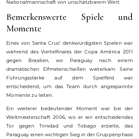
Nationalmannschaft von unschätzbarem Wert.
Bemerkenswerte Spiele und
Momente
Eines von Santa Cruz’ denkwürdigsten Spielen war
während des Viertelfinales der Copa América 2011
gegen Brasilien, wo Paraguay nach einem
dramatischen Elfmeterschießen weiterkam. Seine
Führungsstärke auf dem Spielfeld war
entscheidend, um das Team durch angespannte
Momente zu leiten.
Ein weiterer bedeutender Moment war bei der
Weltmeisterschaft 2006, wo er ein entscheidendes
Tor gegen Trinidad und Tobago erzielte, das
Paraguay einen wichtigen Sieg in der Gruppenphase