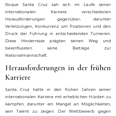
Roque Santa Cruz sah sich im Laufe seiner
internationalen Karriere verschiedenen
Herausforderungen gegenüber, darunter
Verletzungen, Konkurrenz um Positionen und den
Druck der Führung in entscheidenden Turnieren.
Diese Hindernisse prägten seinen Weg und
beeinflussten seine Beiträge zur
Nationalmannschaft.
Herausforderungen in der frühen
Karriere
Santa Cruz hatte in den frühen Jahren seiner
internationalen Karriere mit erheblichen Hürden zu
kämpfen, darunter ein Mangel an Möglichkeiten,
sein Talent zu zeigen. Der Wettbewerb gegen