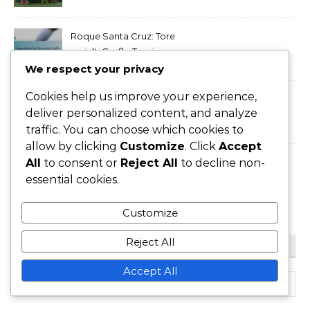
Bedeutende Spiele,
Internationale Erfolge
Roque Santa Cruz: Tore
erzielt, Große Turniere,
Vereinsrekorde
We respect your privacy
Cookies help us improve your experience,
Carlos Alberto Torres:
deliver personalized content, and analyze
Internationale Einsätze,
traffic. You can choose which cookies to
Vereinsauszeichnungen,
Karrierestatistiken
allow by clicking
Customize
. Click
Accept
All
to consent or
Reject All
to decline non-
Juan Iturbe: Hervorragende
Leistungen, Gewonnene
essential cookies.
Auszeichnungen, Klub-
Erfolge
Customize
Reject All
SUCHE
Accept All
Search for: