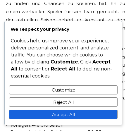
zu finden und Chancen zu kreieren, hat ihn zu
einem wertvollen Spieler für sein Team gemacht. In
der aktuellen Saison gehört er konstant zu den
besten Spielern und zeigt seine Fähigkeiten in
We respect your privacy
kritischen Momenten.
Cookies help us improve your experience,
deliver personalized content, and analyze
In Bezug auf seinen Spielstil ist Sanabria bekannt für
traffic. You can choose which cookies to
seine Beweglichkeit und technische Fähigkeit, die es
allow by clicking
Customize
. Click
Accept
ihm ermöglichen, enge Abwehrreihen zu
All
to consent or
Reject All
to decline non-
durchdringen. Seine schnelle Entscheidungsfindung
essential cookies.
und präzisen Schüsse machen ihn zu einer
Bedrohung im Angriffsdrittel. Analysten haben seine
Customize
Verbesserung im Zusammenspiel hervorgehoben,
Reject All
was seine Effektivität auf dem Platz erhöht hat.
Accept All
Tore: 8-12 pro Saison
Vorlagen: 4-6 pro Saison